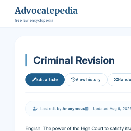
Advocatepedia
free law encyclopedia
Criminal Revision
Edit article
View history
Rando
Last edit by
Anonymous
Updated Aug 6, 202
English: The power of the High Court to satisfy itse