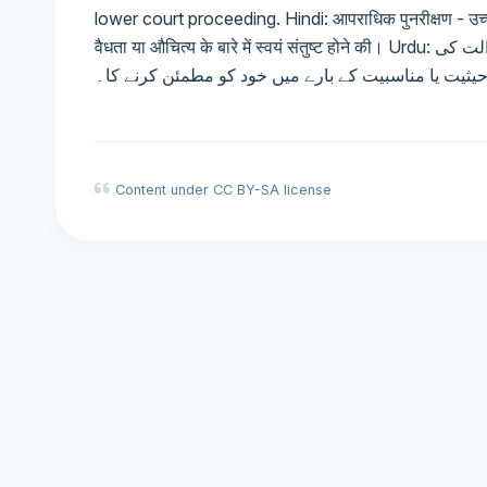
lower court proceeding. Hindi: आपराधिक पुनरीक्षण - उच्च 
वैधता या औचित्य के बारे में स्वयं संतुष्ट होने की। Urdu: فوجداری نظرثانی - ہائی کورٹ کا اختیار کسی زیریں عدالت کی
یثیت یا مناسبیت کے بارے میں خود کو مطمئن کرنے کا۔
Content under CC BY-SA license