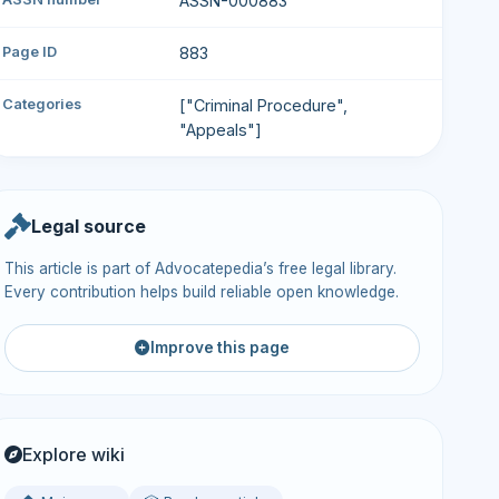
ASSN-000883
Page ID
883
Categories
["Criminal Procedure",
"Appeals"]
Legal source
This article is part of Advocatepedia’s free legal library.
Every contribution helps build reliable open knowledge.
Improve this page
Explore wiki